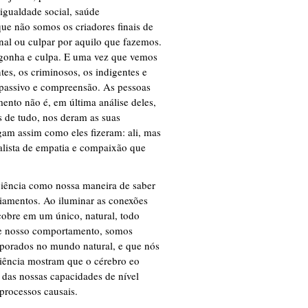
sigualdade social, saúde
ue não somos os criadores finais de
al ou culpar por aquilo que fazemos.
vergonha e culpa. E uma vez que vemos
es, os criminosos, os indigentes e
passivo e compreensão. As pessoas
mento não é, em última análise deles,
s de tudo, nos deram as suas
ogam assim como eles fizeram: ali, mas
uralista de empatia e compaixão que
iência como nossa maneira de saber
ciamentos. Ao iluminar as conexões
cobre em um único, natural, todo
s e nosso comportamento, somos
porados no mundo natural, e que nós
ciência mostram que o cérebro eo
 das nossas capacidades de nível
 processos causais.