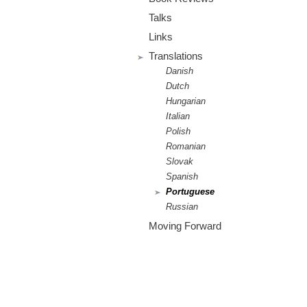
m
Talks
.
Links
o
Translations
Danish
r
Dutch
Hungarian
g
Italian
Polish
Romanian
Slovak
Spanish
Portuguese
Russian
Moving Forward