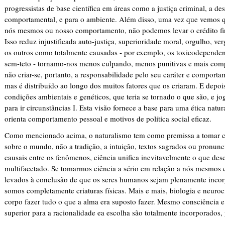
progressistas de base científica em áreas como a justiça criminal, a de
comportamental, e para o ambiente. Além disso, uma vez que vemos q
nós mesmos ou nosso comportamento, não podemos levar o crédito fin
Isso reduz injustificada auto-justiça, superioridade moral, orgulho, 
os outros como totalmente causadas - por exemplo, os toxicodependent
sem-teto - tornamo-nos menos culpando, menos punitivas e mais com
não criar-se, portanto, a responsabilidade pelo seu caráter e comporta
mas é distribuído ao longo dos muitos fatores que os criaram. E depoi
condições ambientais e genéticos, que teria se tornado o que são, e j
para ir circunstâncias I. Esta visão fornece a base para uma ética nat
orienta comportamento pessoal e motivos de política social eficaz.
Como mencionado acima, o naturalismo tem como premissa a tomar c
sobre o mundo, não a tradição, a intuição, textos sagrados ou pronun
causais entre os fenômenos, ciência unifica inevitavelmente o que des
multifacetado. Se tomarmos ciência a sério em relação a nós mesmo
levados à conclusão de que os seres humanos sejam plenamente incor
somos completamente criaturas físicas. Mais e mais, biologia e neuro
corpo fazer tudo o que a alma era suposto fazer. Mesmo consciência e
superior para a racionalidade ea escolha são totalmente incorporados,