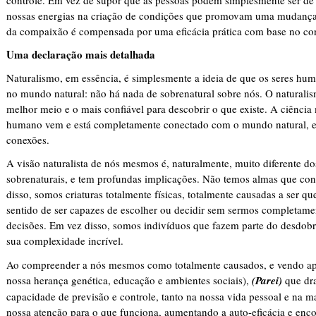
nossas energias na criação de condições que promovam uma mudança co
da compaixão é compensada por uma eficácia prática com base no con
Uma declaração mais detalhada
Naturalismo, em essência, é simplesmente a ideia de que os seres hu
no mundo natural: não há nada de sobrenatural sobre nós. O naturali
melhor meio e o mais confiável ​​para descobrir o que existe. A ciênci
humano vem e está completamente conectado com o mundo natural, e
conexões.
A visão naturalista de nós mesmos é, naturalmente, muito diferente do
sobrenaturais, e tem profundas implicações. Não temos almas que co
disso, somos criaturas totalmente físicas, totalmente causadas ​​a ser 
sentido de ser capazes de escolher ou decidir sem sermos completame
decisões. Em vez disso, somos indivíduos que fazem parte do desdobr
sua complexidade incrível.
Ao compreender a nós mesmos como totalmente causados, e vendo ap
nossa herança genética, educação e ambientes sociais),
(Parei)
que dr
capacidade de previsão e controle, tanto na nossa vida pessoal e na ma
nossa atenção para o que funciona, aumentando a auto-eficácia e encor