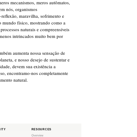
meros mecanismos, meros autômatos,
 em nós, organismos
reflexão, maravilha, sofrimento e
 o mundo físico, mostrando como a
 processos naturais e compreensíveis
nómenos intrincados muito bem por
 também aumenta nossa sensação de
aneta, e nosso desejo de sustentar e
nidade, devem sua existência a
isso, encontramo-nos completamente
amento natural.
LITY
RESOURCES
Overview