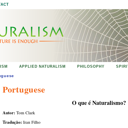
Jump to navigation
TACT
ISM
APPLIED NATURALISM
PHILOSOPHY
SPIR
uguese
Portuguese
O que é Naturalismo?
Autor:
Tom Clark
Tradução:
Iran Filho