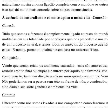
naturalismo mostra a nossa ligação completa com o mundo e os outros
isso nos dá muito mais controle sobre nossas circunstâncias.
A essência do naturalismo e como se aplica a nossa vida: Conexão 
Conexão
Tudo que somos e fazemos é completamente ligado ao resto do mundo
moldadas em sua totalidade por condições que nos precedem e nos ro
de um processo natural, e temos todos os aspectos do processo que s
causa. Estamos, portanto, totalmente em casa no universo físico.
Compaixão
Vendo que somos criaturas totalmente causadas – mas não auto-causa
atribuir crédito final ou culpar a natureza por aquilo que fazemos. Is
compreensão, tanto em direção a nós mesmos quanto aos outros. Vemos
Nós poderíamos ver a pessoa sem-teto na frente de nós, o condenado
sido dado a sua sorte genética e ambiental na vida.
Controle
Entender como nós somos levados a nos comportar e como fazemos no
controle. Em vez de supor que as pessoas podem simplesmente ser de