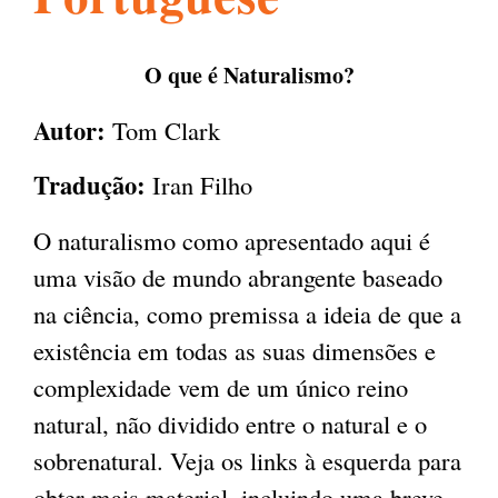
l
g
h
O que é Naturalismo?
i
Autor:
Tom Clark
s
Tradução:
Iran Filho
O naturalismo como apresentado aqui é
m
uma visão de mundo abrangente baseado
na ciência, como premissa a ideia de que a
.
existência em todas as suas dimensões e
complexidade vem de um único reino
o
natural, não dividido entre o natural e o
sobrenatural. Veja os links à esquerda para
r
obter mais material, incluindo uma breve