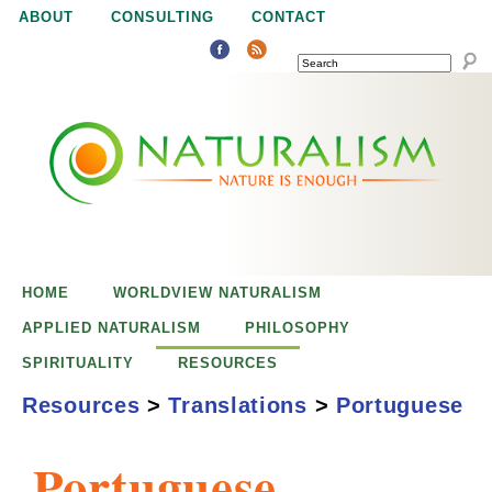
Jump to navigation
ABOUT
CONSULTING
CONTACT
SEARCH
N
N
a
a
t
u
t
r
e
HOME
WORLDVIEW NATURALISM
u
i
APPLIED NATURALISM
PHILOSOPHY
s
SPIRITUALITY
RESOURCES
r
e
Resources
>
Translations
>
Portuguese
n
a
o
Portuguese
u